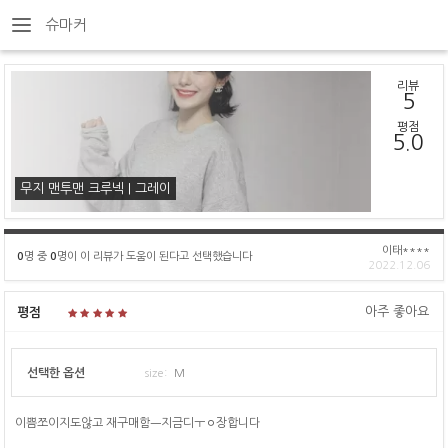
슈마커
리뷰
5
평점
5.0
무지 맨투맨 크루넥 | 그레이
이태****
0
명 중
0
명이 이 리뷰가 도움이 된다고 선택했습니다
2022.12.06
아주 좋아요
평점
선택한 옵션
size:
M
이쁨쪼이지도않고 재구매함ㅡ지금디ㅜㅇ장합니다