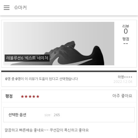
슈마커
리뷰
0
평점
--
레볼루션6 넥스트 네이처
하영****
0
명 중
0
명이 이 리뷰가 도움이 된다고 선택했습니다
2022.12.04
아주 좋아요
평점
선택한 옵션
size:
265
깔끔하고 빠른배송 좋네요~~ 쿠션감이 폭신하고 좋아요