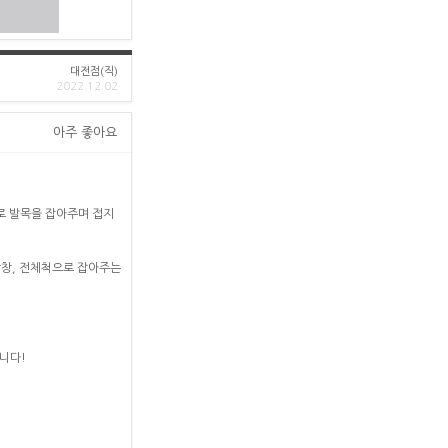
대전점(직)
2022.12.02
아주 좋아요
으로 발목을 잡아주며 접지
닥창, 전체척으로 잡아주는
니다!