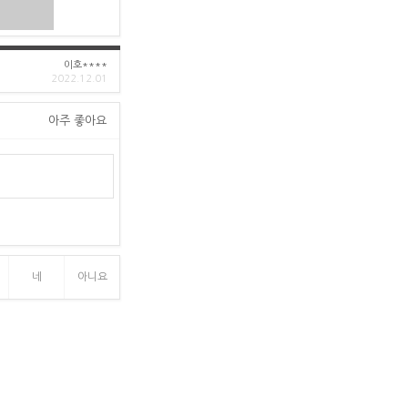
이호****
2022.12.01
아주 좋아요
네
아니요