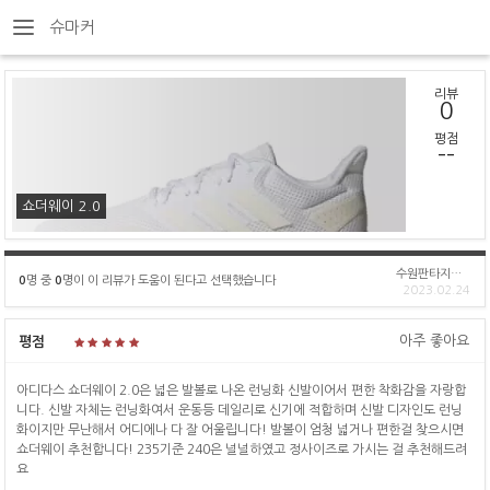
슈마커
리뷰
0
평점
--
쇼더웨이 2.0
수원판타지움점(직)
0
명 중
0
명이 이 리뷰가 도움이 된다고 선택했습니다
2023.02.24
아주 좋아요
평점
아디다스 쇼더웨이 2.0은 넓은 발볼로 나온 런닝화 신발이어서 편한 착화감을 자랑합
니다. 신발 자체는 런닝화여서 운동등 데일리로 신기에 적합하며 신발 디자인도 런닝
화이지만 무난해서 어디에나 다 잘 어울립니다! 발볼이 엄청 넓거나 편한걸 찾으시면
쇼더웨이 추천합니다! 235기준 240은 널널하였고 정사이즈로 가시는 걸 추천해드려
요