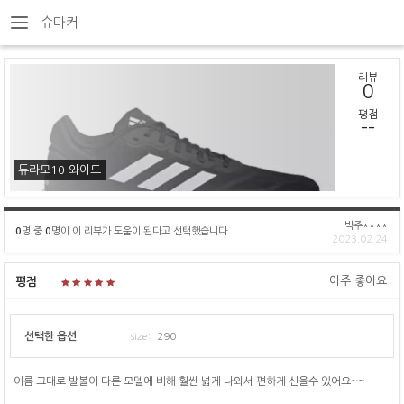
슈마커
리뷰
0
평점
--
듀라모10 와이드
박주****
0
명 중
0
명이 이 리뷰가 도움이 된다고 선택했습니다
2023.02.24
아주 좋아요
평점
선택한 옵션
size:
290
이름 그대로 발볼이 다른 모델에 비해 훨씬 넓게 나와서 편하게 신을수 있어요~~