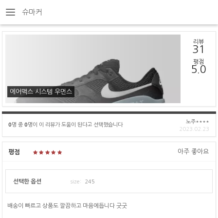
슈마커
리뷰
31
평점
5.0
에어맥스 시스템 우먼스
노주****
0
명 중
0
명이 이 리뷰가 도움이 된다고 선택했습니다
2023.02.23
아주 좋아요
평점
선택한 옵션
size:
245
배송이 빠르고 상품도 깔끔하고 마음에듭니다 굿굿