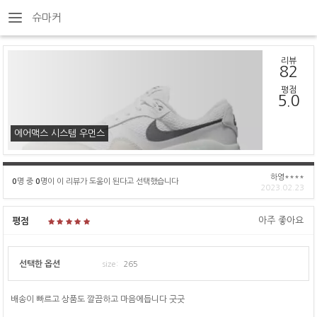
슈마커
리뷰
82
평점
5.0
에어맥스 시스템 우먼스
하영****
0
명 중
0
명이 이 리뷰가 도움이 된다고 선택했습니다
2023.02.23
아주 좋아요
평점
선택한 옵션
size:
265
배송이 빠르고 상품도 깔끔하고 마음에듭니다 굿굿