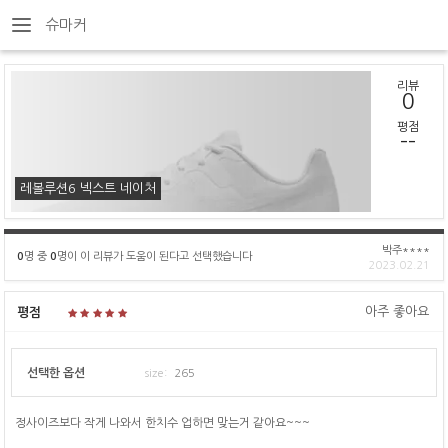
슈마커
리뷰
0
평점
--
레볼루션6 넥스트 네이처
박주****
0
명 중
0
명이 이 리뷰가 도움이 된다고 선택했습니다
2023.02.21
아주 좋아요
평점
선택한 옵션
size:
265
정사이즈보다 작게 나와서 한치수 업하면 맞는거 같아요~~~