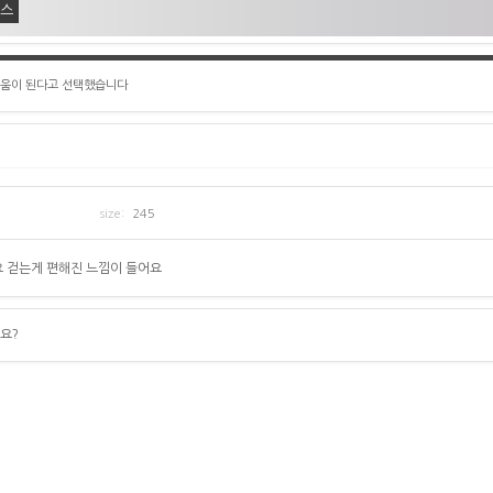
먼스
도움이 된다고 선택했습니다
size:
245
 걷는게 편해진 느낌이 들어요
요?