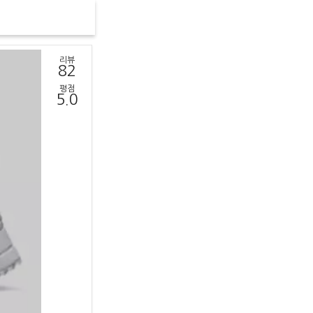
리뷰
82
평점
5.0