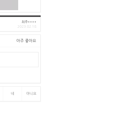
최주****
2023.02.18
아주 좋아요
네
아니요