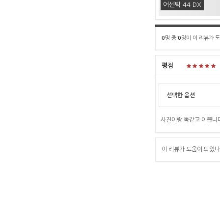
어센틱 44 DX
0
명 중
0
명이 이 리뷰가 
평점
선택한 옵션
사진이랑 똑같고 이쁩니다
이 리뷰가 도움이 되었나