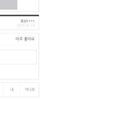
윤상****
2023.02.18
아주 좋아요
네
아니요