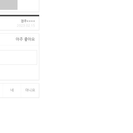
정주****
2023.02.15
아주 좋아요
네
아니요