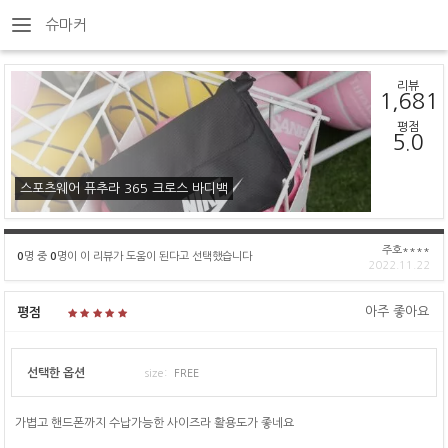
슈마커
리뷰
1,681
평점
5.0
스포츠웨어 퓨추라 365 크로스 바디백
주호****
0
명 중
0
명이 이 리뷰가 도움이 된다고 선택했습니다
2022.11.22
아주 좋아요
평점
선택한 옵션
size:
FREE
가볍고 핸드폰까지 수납가능한 사이즈라 활용도가 좋네요