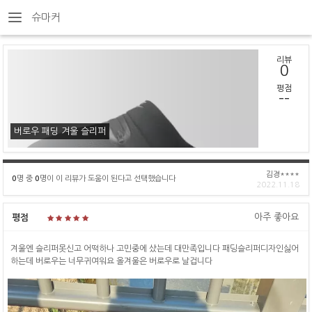
슈마커
리뷰
0
평점
--
버로우 패딩 겨울 슬리퍼
김경****
0
명 중
0
명이 이 리뷰가 도움이 된다고 선택했습니다
2022.11.18
아주 좋아요
평점
겨울엔 슬리퍼못신고 어떡하나 고민중에 샀는데 대만족입니다 패딩슬리퍼디자인싫어
하는데 버로우는 너무귀여워요 올겨울은 버로우로 날겁니다