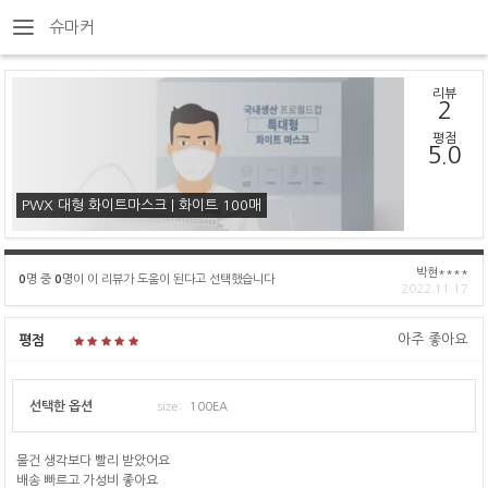
슈마커
리뷰
2
평점
5.0
PWX 대형 화이트마스크 | 화이트 100매
박현****
0
명 중
0
명이 이 리뷰가 도움이 된다고 선택했습니다
2022.11.17
아주 좋아요
평점
선택한 옵션
size:
100EA
물건 생각보다 빨리 받았어요
배송 빠르고 가성비 좋아요