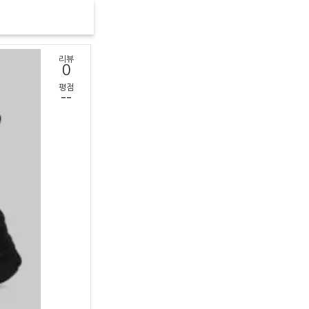
리뷰
0
평점
--