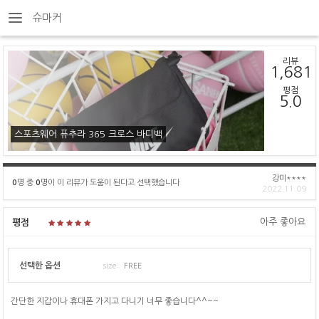
슈마커
리뷰
1,681
평점
5.0
스포츠웨어 퓨추라 365 크로스 바디백
강미****
0
명 중
0
명이 이 리뷰가 도움이 된다고 선택했습니다
2022.11.09
아주 좋아요
평점
선택한 옵션
size:
FREE
간단한 지갑이나 휴대폰 가지고 다니기 너무 좋습니다^^~~