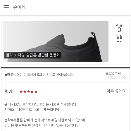
슈마커
리뷰
0
평점
--
블락 X 패딩 슬립온 발편한 운동화
울산업스퀘어점(직)
0
명 중
0
명이 이 리뷰가 도움이 된다고 선택했습니다
2022.11.09
아주 좋아요
평점
웨버 제품인 블락X 패딩 슬립온 제품을 소개합니당
사이즈는 10단위로 나오는 제품입니당
블락X제품은 갑피가 전체적으로 패딩재질로 되어 있으며
안감은 부들부들한 안감처리가 되어 있는 제품입니당