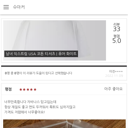
슈마커
리뷰
33
평점
5.0
남녀 익스트림 USA 코튼 티셔츠 | 퓨어 화이트
이진****
0
명 중
0
명이 이 리뷰가 도움이 된다고 선택했습니다
2022.11.09
아주 좋아요
평점
너무만족합니다 자바나스 믿고입는데
항상 재질도 좋고 면도 두꺼워서 툭튀도 심하지않고
가격도 저렴해서 너무좋아요!