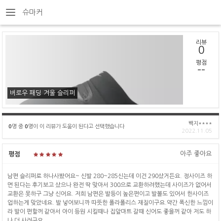
슈마커
리뷰
0
평점
--
버로우 패딩 겨울 슬리퍼
백지****
0
명 중
0
명이 이 리뷰가 도움이 된다고 선택했습니다
2022.11.05
아주 좋아요
평점
남편 슬리퍼로 하나사봤어요~ 신발 280~285신는데 이건 290샀거든요. 정사이즈 하
면 된다는 후기보고 샀으나 완전 딱 맞아서 300으로 교환하려했는데 사이즈가 없어서
교환은 못하구 그냥 신어요. 저희 남편은 발등이 높은편이고 발볼도 있어서 한사이즈
업하는게 맞았네요. 발 넣어보니까 따뜻한 폴라폴리스 재질이구요.약간 폭신한 느낌이
라 발이 편할꺼 같아서 아이 등원 시킬때나 집앞마트 갈때 신어도 좋을꺼 같아 저도 하
나 더 사려구요.