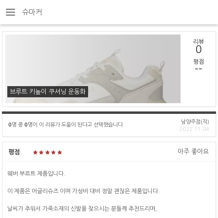
슈마커
리뷰
0
평점
--
브루트 키높이 쿠셔닝 운동화
남양주점(직)
0
명 중
0
명이 이 리뷰가 도움이 된다고 선택했습니다
2022.11.04
아주 좋아요
평점
웨버 부르트 제품입니다.
이 제품은 어글리슈즈 이며 가성비 대비 정말 괜찮은 제품입니다.
날씨가 추워서 가죽소재의 신발을 찾으시는 분들께 추천드리며,