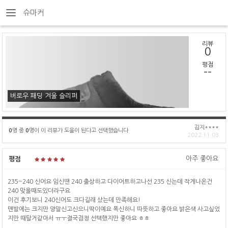
슈마커
리뷰
0
평점
--
버로우 패딩 겨울 슬리퍼
김지****
0
명 중
0
명이 이 리뷰가 도움이 된다고 선택했습니다
2022.11.03
아주 좋아요
평점
235~240 신어요 임신땐 240 출상하고 다이어트하고나선 235 신는데 작게나온건
240 맞을때도있더라구요
이건 후기보니 240신어도 크다길래 샀는데 만족해요!
맨발에는 크지만 양말신고신으니딱이예요 폭신하니 따뜻하고 좋아요 밝은색 사고싶었
지만 때탈거같아서 ㅠㅜ결국검정 선택했지만 좋아요 ㅎㅎ