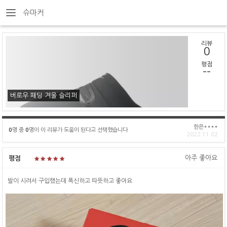
슈마커
리뷰
0
평점
--
버로우 패딩 겨울 슬리퍼
한은****
0
명 중
0
명이 이 리뷰가 도움이 된다고 선택했습니다
2022.11.02
아주 좋아요
평점
발이 시려서 구입했는데 폭신하고 따뜻하고 좋아요