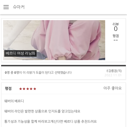
슈마커
리뷰
0
평점
--
베르디 여성 러닝화
E강릉점(직)
0
명 중
0
명이 이 리뷰가 도움이 된다고 선택했습니다
2022.11.01
아주 좋아요
평점
웨버의 베르디
웨버의 라인은 발편한 상품으로 인지도를 얻고있는데요
통기성과 기능성을 함께 바라보고계신다면 베르디 상품 추천드려요