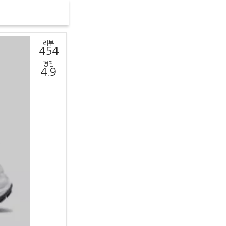
리뷰
454
평점
4.9