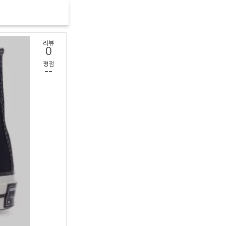
리뷰
0
평점
--