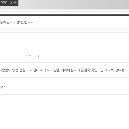
970s 하이
도움이 된다고 선택했습니다
size:
265
더할말이 없눈 검흰 그자첸데 제가 뭐라말을 더해야할지 대한민국 국민이면 하나씩 쟁여놓고
요?