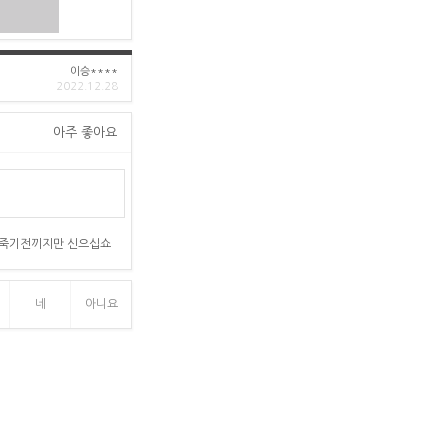
이승****
2022.12.28
아주 좋아요
 죽기전끼지만 신으십쇼
네
아니요