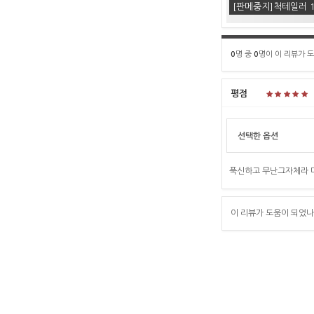
[판메중지]척테일러 1
0
명 중
0
명이 이 리뷰가 
평점
선택한 옵션
푹신하고 무난그자체라 
이 리뷰가 도움이 되었나