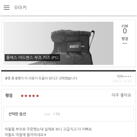
슈마커
리뷰
0
평점
--
플렉스 어드밴스 부츠 키즈 (PS)
이미****
0
명 중
0
명이 이 리뷰가 도움이 된다고 선택했습니다
2022.12.20
아주 좋아요
평점
선택한 옵션
size:
170
아들들 부츠로 주문했는데 실제로 보니 고급지고 더 이뻐요
아들도 마음에 들어하네요ㅎ