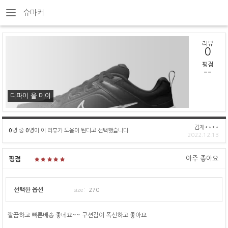
슈마커
리뷰
0
평점
--
디파이 올 데이
김재****
0
명 중
0
명이 이 리뷰가 도움이 된다고 선택했습니다
2022.12.13
아주 좋아요
평점
선택한 옵션
size:
270
깔끔하고 빠른배송 좋네요~~ 쿠션감이 폭신하고 좋아요