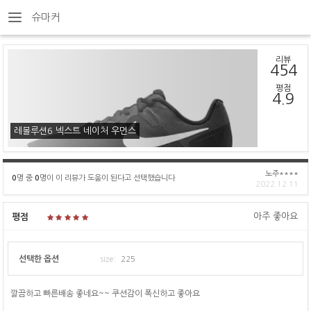
슈마커
리뷰
454
평점
4.9
레볼루션6 넥스트 네이처 우먼스
노주****
0
명 중
0
명이 이 리뷰가 도움이 된다고 선택했습니다
2022.12.11
아주 좋아요
평점
선택한 옵션
size:
225
깔끔하고 빠른배송 좋네요~~ 쿠션감이 폭신하고 좋아요