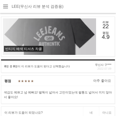
LEE(무신사 리뷰 분석 검증용)
리뷰
22
평점
4.9
빈티지 배색 티셔츠 차콜
무신사 구****
0
명 중
0
명이 이 리뷰가 도움이 된다고 선택했습니다
2022.07.09
아주 좋아요
평점
색감도 예쁘고 넘 예뻐요! 팔뚝이 넓어서 고민이었는데 팔통도 넓어서 끼지 않아
서 좋아요!
이 리뷰가 도움이 되었나요?
네
아니요