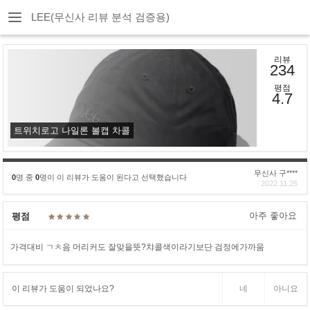
LEE(무신사 리뷰 분석 검증용)
리뷰
234
평점
4.7
트위치로고 나일론 볼캡 차콜
무신사 구****
0
명 중
0
명이 이 리뷰가 도움이 된다고 선택했습니다
2022.11.25
아주 좋아요
평점
가격대비 ㄱㅊ음 머리커도 잘맞을뜻?챠콜색이라기보단 검정에가까움
이 리뷰가 도움이 되었나요?
네
아니요