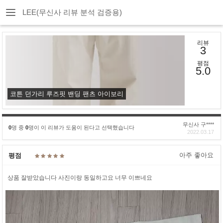
LEE(무신사 리뷰 분석 검증용)
리뷰
3
평점
5.0
코튼 던가리 루즈핏 밴딩 팬츠 아이보리
무신사 구****
0
명 중
0
명이 이 리뷰가 도움이 된다고 선택했습니다
2022.03.17
아주 좋아요
평점
상품 잘받았습니다 사진이랑 동일하고요 너무 이쁘네요