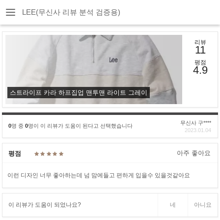
LEE(무신사 리뷰 분석 검증용)
리뷰
11
평점
4.9
스트라이프 카라 하프집업 맨투맨 라이트 그레이
무신사 구****
0
명 중
0
명이 이 리뷰가 도움이 된다고 선택했습니다
2023.01.04
아주 좋아요
평점
이런 디자인 너무 좋아하는데 넘 맘에들고 편하게 입을수 있을것같아요
이 리뷰가 도움이 되었나요?
네
아니요