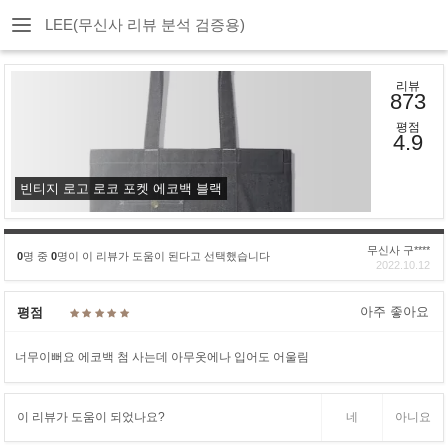
LEE(무신사 리뷰 분석 검증용)
리뷰
873
평점
4.9
빈티지 로고 로코 포켓 에코백 블랙
무신사 구****
0
명 중
0
명이 이 리뷰가 도움이 된다고 선택했습니다
2022.10.12
아주 좋아요
평점
너무이뻐요 에코백 첨 사는데 아무옷에나 입어도 어울림
이 리뷰가 도움이 되었나요?
네
아니요