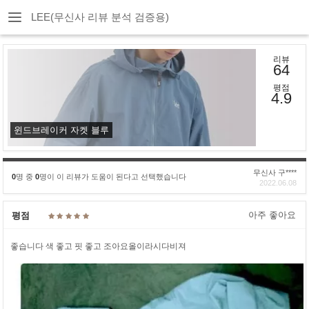
LEE(무신사 리뷰 분석 검증용)
리뷰
64
평점
4.9
윈드브레이커 자켓 블루
무신사 구****
0
명 중
0
명이 이 리뷰가 도움이 된다고 선택했습니다
2022.06.08
아주 좋아요
평점
좋습니다 색 좋고 핏 좋고 조아요올이라시다비져