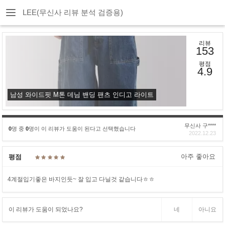
LEE(무신사 리뷰 분석 검증용)
리뷰
153
평점
4.9
남성 와이드핏 M톤 데님 밴딩 팬츠 인디고 라이트
무신사 구****
0
명 중
0
명이 이 리뷰가 도움이 된다고 선택했습니다
2022.12.23
아주 좋아요
평점
4계절입기좋은 바지인듯~ 잘 입고 다닐것 같습니다ㅎㅎ
이 리뷰가 도움이 되었나요?
네
아니요