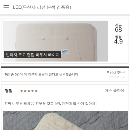
LEE(무신사 리뷰 분석 검증용)
리뷰
68
평점
4.9
빈티지 로고 랩탑 파우치 베이지
무신사 구****
0
명 중
0
명이 이 리뷰가 도움이 된다고 선택했습니다
2022.08.12
아주 좋아요
평점
진짜 너무 예뻐요👍🏻 전부터 갖고 싶었던건데 잘 산거 같아용!!