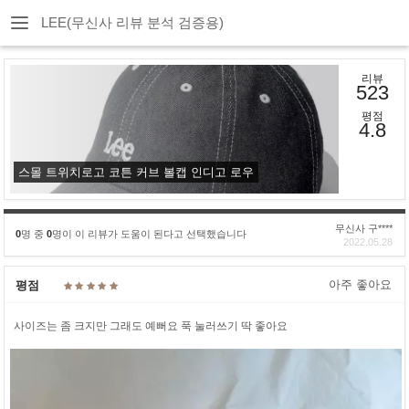
LEE(무신사 리뷰 분석 검증용)
리뷰
523
평점
4.8
스몰 트위치로고 코튼 커브 볼캡 인디고 로우
무신사 구****
0
명 중
0
명이 이 리뷰가 도움이 된다고 선택했습니다
2022.05.28
아주 좋아요
평점
사이즈는 좀 크지만 그래도 예뻐요 푹 눌러쓰기 딱 좋아요