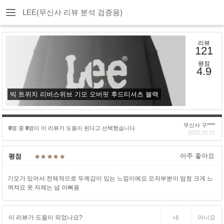
LEE(무신사 리뷰 분석 검증용)
리뷰
121
평점
4.9
빅 트위치 리버스위브 기모 오버핏 후드티셔츠 블랙
무신사 구****
0
명 중
0
명이 이 리뷰가 도움이 된다고 선택했습니다
2022.03.01
아주 좋아요
평점
기모가 있어서 전체적으로 두께감이 있는 느낌이에요 모자부분이 엄청 크게 느
껴져요 옷 자체는 넘 이뻐용
이 리뷰가 도움이 되었나요?
네
아니요