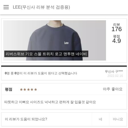
LEE(무신사 리뷰 분석 검증용)
리뷰
176
평점
4.9
리버스위브 기모 스몰 트위치 로고 맨투맨 네이비
무신사 구****
0
명 중
0
명이 이 리뷰가 도움이 된다고 선택했습니다
2022.02.16
아주 좋아요
평점
따뜻하고 이뻐요 사이즈도 넉넉하고 편하게 잘 입을것 같아요
이 리뷰가 도움이 되었나요?
네
아니요