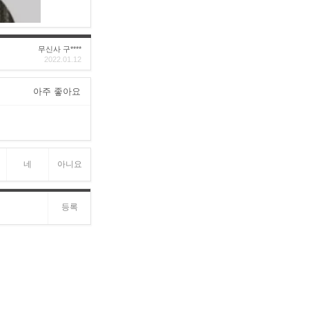
무신사 구****
2022.01.12
아주 좋아요
네
아니요
등록