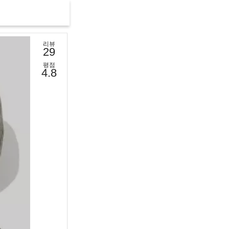
리뷰
29
평점
4.8