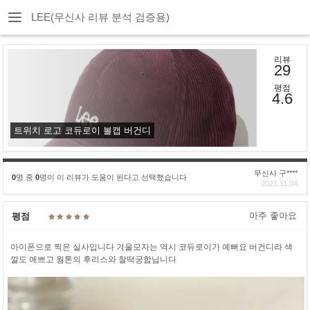
LEE(무신사 리뷰 분석 검증용)
리뷰
29
평점
4.6
트위치 로고 코듀로이 볼캡 버건디
무신사 구****
0
명 중
0
명이 이 리뷰가 도움이 된다고 선택했습니다
2021.11.04
아주 좋아요
평점
아이폰으로 찍은 실사입니다 겨울모자는 역시 코듀로이가 예뻐요 버건디라 색
깔도 예쁘고 웜톤의 후리스와 찰떡궁합닙니다