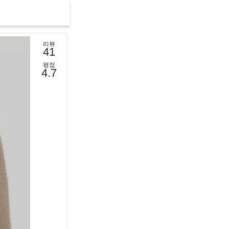
리뷰
41
평점
4.7