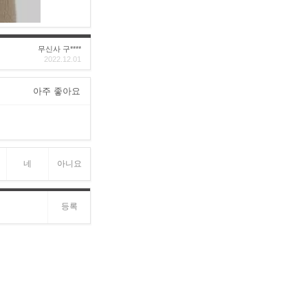
무신사 구****
2022.12.01
아주 좋아요
네
아니요
등록