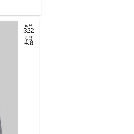
리뷰
322
평점
4.8