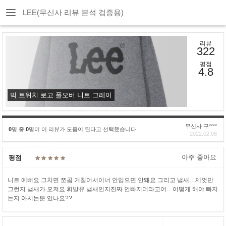
LEE(무신사 리뷰 분석 검증용)
리뷰
322
평점
4.8
빅 트위치 로고 풀오버 니트 그레이
무신사 구****
0
명 중
0
명이 이 리뷰가 도움이 된다고 선택했습니다
2022.02.08
아주 좋아요
평점
니트 예뻐요 그치면 쪼곰 거칠어서이너 안입으면 안돼요 그리고 냄새…제껏만
그런지 냄새가 오져요 휘발유 냄새인지진짜 안빠지더라고여…어떻게 해야 빠지
는지 아시는분 있나요??