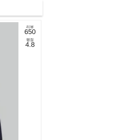
리뷰
650
평점
4.8