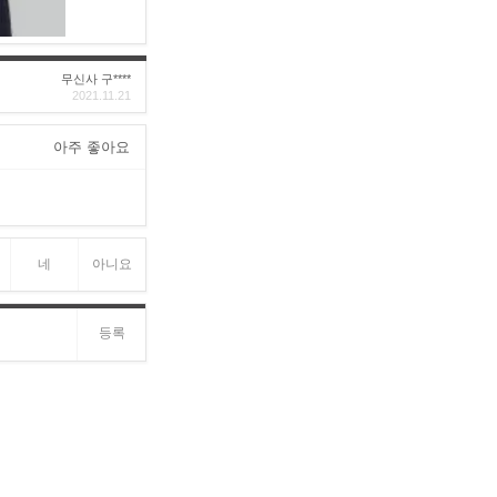
무신사 구****
2021.11.21
아주 좋아요
네
아니요
등록