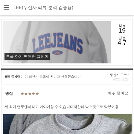
LEE(무신사 리뷰 분석 검증용)
리뷰
19
평점
4.7
부클 아치 맨투맨 그레이
무신사 구****
0
명 중
0
명이 이 리뷰가 도움이 된다고 선택했습니다
2022.02.27
아주 좋아요
평점
제 최애 맨투맨이라고 이야기할 수 있습니다저한테 박스핏으로 맞았어용