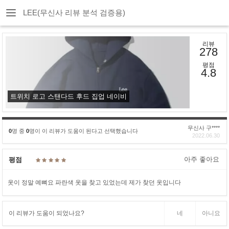
LEE(무신사 리뷰 분석 검증용)
리뷰
278
평점
4.8
트위치 로고 스탠다드 후드 집업 네이비
무신사 구****
0
명 중
0
명이 이 리뷰가 도움이 된다고 선택했습니다
2022.06.30
아주 좋아요
평점
옷이 정말 예뼈요 파란색 옷을 찾고 있었는데 제가 찾던 옷입니다
이 리뷰가 도움이 되었나요?
네
아니요