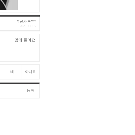
무신사 구****
2021.11.16
맘에 들어요
네
아니요
등록