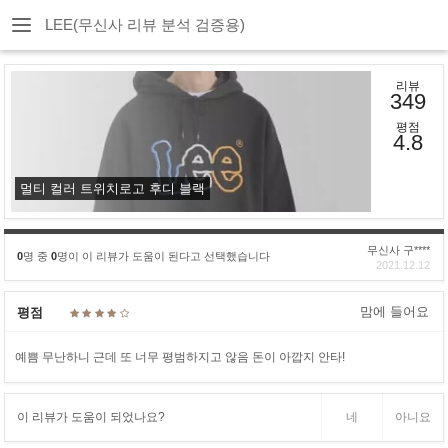
LEE(무신사 리뷰 분석 검증용)
리뷰
349
평점
4.8
멀티 컬러 트위치로고 후디 블랙
무신사 구****
0
명 중
0
명이 이 리뷰가 도움이 된다고 선택했습니다
2021.12.12
맘에 들어요
평점
예쁨 무난하니 근데 또 너무 평범하지고 않음 돈이 아깝지 안타!
이 리뷰가 도움이 되었나요?
네
아니요